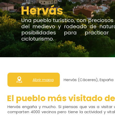
Hervás
Una pueblo turístico, con preciosos
del medievo y rodeado de natur
posibilidades para practica
cicloturismo.
Abrir mapa
Hervás (Cáceres), España
El pueblo más visitado d
Hervás engaña y mucho. Si piensas que vas a visitar u
comparten 4000 vecinos pero tiene la actividad y vit