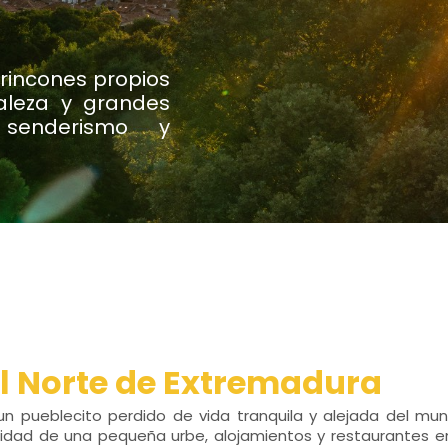
 rincones propios
aleza y grandes
r senderismo y
el Norte de Extremadura
n pueblecito perdido de vida tranquila y alejada del mund
alidad de una pequeña urbe, alojamientos y restaurantes e