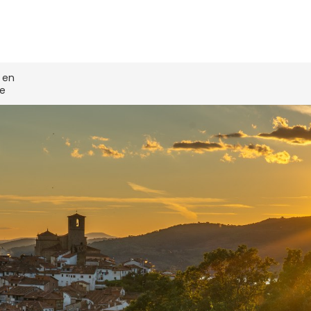
 en
te